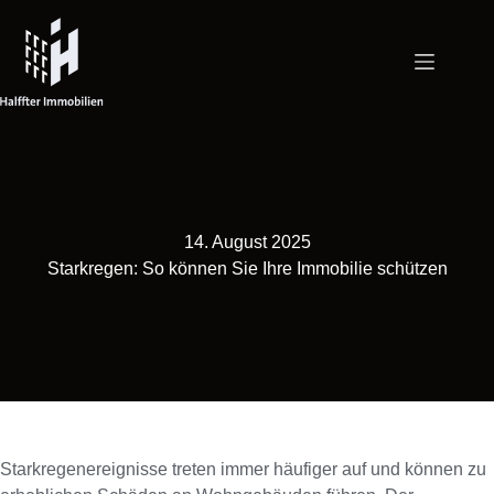
Zum
Inhalt
springen
14. August 2025
Starkregen: So können Sie Ihre Immobilie schützen
Starkregenereignisse treten immer häufiger auf und können zu