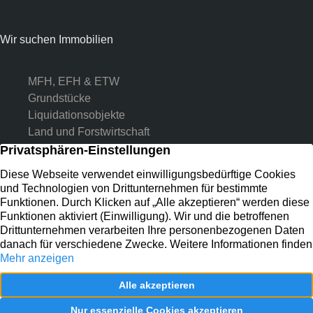
Wir suchen Immobilien
MFH, EFH & ETW
Grundstücke
Liquidationsobjekte
Land und Forstwirtschaft
Kontakt
Preussenstr. 31
41464 Neuss
02131 133 11 55