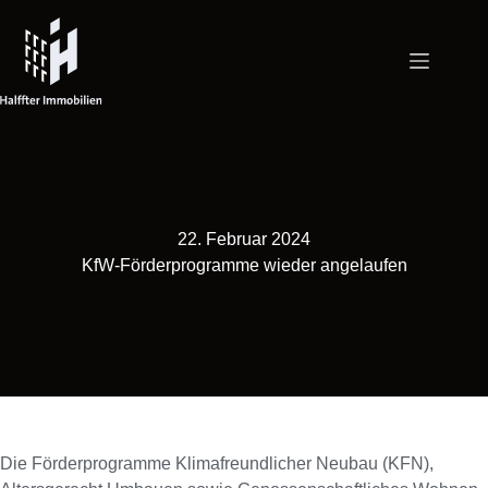
Zum
Inhalt
springen
22. Februar 2024
KfW-Förderprogramme wieder angelaufen
Die Förderprogramme Klimafreundlicher Neubau (KFN),