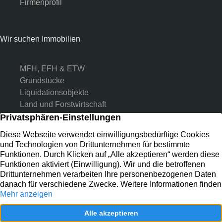
Firmenprofil
Wir suchen Immobilien
MFH, EFH & ETW
Grundstücke
Liquidationsobjekte
Land und Forstwirtschaft
Kontakt
Preussenstr. 31
41464 Neuss
02131 133 11 55