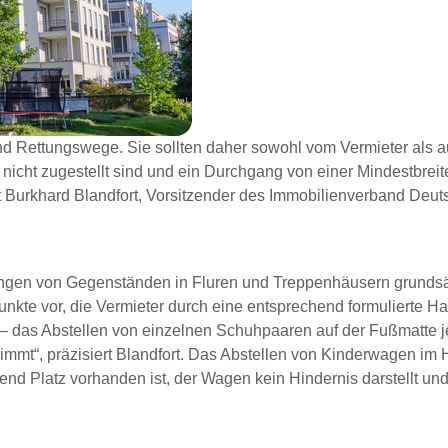
nd Rettungswege. Sie sollten daher sowohl vom Vermieter als a
nicht zugestellt sind und ein Durchgang von einer Mindestbreite 
 Burkhard Blandfort, Vorsitzender des Immobilienverband Deut
ringen von Gegenständen in Fluren und Treppenhäusern grundsätz
te vor, die Vermieter durch eine entsprechend formulierte H
– das Abstellen von einzelnen Schuhpaaren auf der Fußmatte j
mmt“, präzisiert Blandfort. Das Abstellen von Kinderwagen im H
 Platz vorhanden ist, der Wagen kein Hindernis darstellt und nic