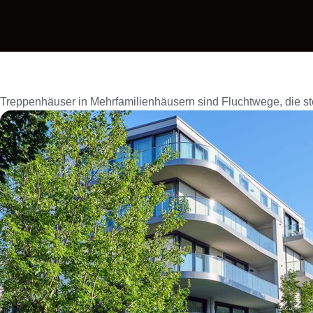
Treppenhäuser in Mehrfamilienhäusern sind Fluchtwege, die st