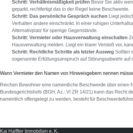
Schritt: Verhältnismäßigkeit prüfen
Bevor Sie aktiv werd
geparkt, rechtfertigt das in der Regel keine Beschwerde.
Schritt: Das persönliche Gespräch suchen
Liegt jedoch
Verhalten andere einschränkt. In einer ruhigen Unterhalt
Alternativplatz für sperrige Gegenstände.
Schritt: Vermieter oder Hausverwaltung einschalten
Ze
Hausverwaltung melden. Liegt ein klarer Verstoß vor, ka
Schritt: Rechtliche Schritte als letzter Ausweg
Sollten 
sogenannte Erfüllungsanspruch auf Störungsabwehr auf 
Wann Vermieter den Namen von Hinweisgebern nennen müss
Reichen Bewohner eine namentliche Beschwerde über einen Nachb
Bundesgerichtshofs (BGH, Az.: VI ZR 14/21) kann das Recht de
namentlich offengelegt zu werden, besteht für Beschwerdeführ
Kai Halffter Immobilien e. K.