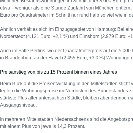
München Bestandswohnungen im Schnitt über 8.000 Euro pro Quad
etwa – weniger als eine Stunde Zugfahrt von München entfern
Euro pro Quadratmeter im Schnitt nur rund halb so viel wie in d
Ähnlich verhält es sich im Einzugsgebiet von Hamburg: Bei ein
Norderstedt (4.121 Euro; +2,1 %) und Elmshorn (2.979 Euro; +1,
Auch im Falle Berlins, wo der Quadratmeterpreis auf die 5.000-
in Brandenburg an der Havel (2.455 Euro; +3,0 %) Wohnungen, di
Preisanstieg von bis zu 15 Prozent binnen eines Jahres
Beim Blick auf die Preisentwicklung in den Mittelstädten sticht
legten die Wohnungspreise im Nordosten des Bundeslandes zu:
stärkste Plus aller untersuchten Städte, bleiben aber dennoch 
Ausgangsniveau.
In mehreren Mittelstädten Niedersachsens sind die Angebotspr
mit einem Plus von jeweils 14,3 Prozent.