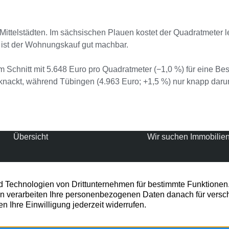
ttelstädten. Im sächsischen Plauen kostet der Quadratmeter le
) ist der Wohnungskauf gut machbar.
 im Schnitt mit 5.648 Euro pro Quadratmeter (−1,0 %) für eine
nackt, während Tübingen (4.963 Euro; +1,5 %) nur knapp darunt
Übersicht
Wir suchen Immobilie
Home
MFH, EFH & E
Immobilie
Grundstücke
Gesuche
Liquidationsobje
Firmenprofil
Land und
Forstwirtschaft