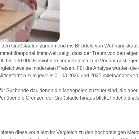
 zu den Großstädten zunehmend ins Blickfeld von Wohnungskäufe
obilienportal Immowelt zeigt, dass der Traum von den eigenen 
 bis 100.000 Einwohnern im Vergleich zum Vorjahr gestiegen – 
ergleichsweise moderaten Preisen. Für die Analyse wurden di
ittelstädten zum jeweils 01.03.2026 und 2025 miteinander verg
e für Suchende dar, denen die Metropolen zu teuer sind, die abe
 über die Grenzen der Großstädte hinaus blickt, findet oftmals
 bieten diese vor allem im Vergleich zu den hochpreisigen Metr