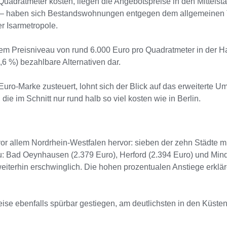
ratmeter kosten, liegen die Angebotspreise in den Mittelstädt
t – haben sich Bestandswohnungen entgegen dem allgemeinen Tr
er Isarmetropole.
em Preisniveau von rund 6.000 Euro pro Quadratmeter in der Han
6 %) bezahlbare Alternativen dar.
Euro-Marke zusteuert, lohnt sich der Blick auf das erweiterte U
e im Schnitt nur rund halb so viel kosten wie in Berlin.
 vor allem Nordrhein-Westfalen hervor: sieben der zehn Städte m
 Bad Oeynhausen (2.379 Euro), Herford (2.394 Euro) und Minde
weiterhin erschwinglich. Die hohen prozentualen Anstiege erklä
eise ebenfalls spürbar gestiegen, am deutlichsten in den Küs