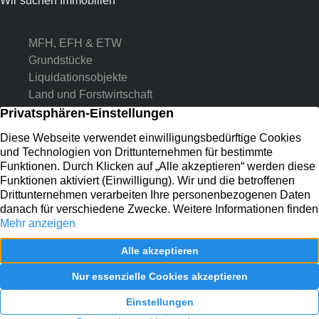
Wir suchen Immobilien
MFH, EFH & ETW
Grundstücke
Liquidationsobjekte
Land und Forstwirtschaft
Kontakt
Preussenstr. 31
41464 Neuss
02131 133 11 55
E-MAIL SENDEN