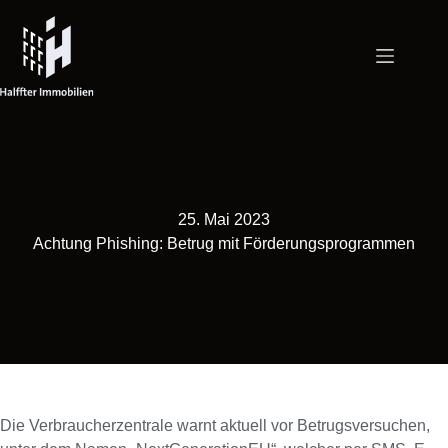
Zum
Inhalt
springen
25. Mai 2023
Achtung Phishing: Betrug mit Förderungsprogrammen
Die Verbraucherzentrale warnt aktuell vor Betrugsversuchen,